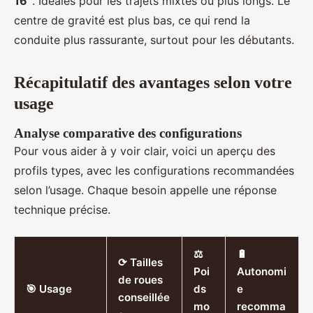
16”
. Idéales pour les trajets mixtes ou plus longs. Le
centre de gravité est plus bas, ce qui rend la
conduite plus rassurante, surtout pour les débutants.
Récapitulatif des avantages selon votre
usage
Analyse comparative des configurations
Pour vous aider à y voir clair, voici un aperçu des
profils types, avec les configurations recommandées
selon l’usage. Chaque besoin appelle une réponse
technique précise.
⚖️
🔋
⟳ Tailles
Poi
Autonomi
de roues
🎯 Usage
ds
e
conseillée
mo
recomma