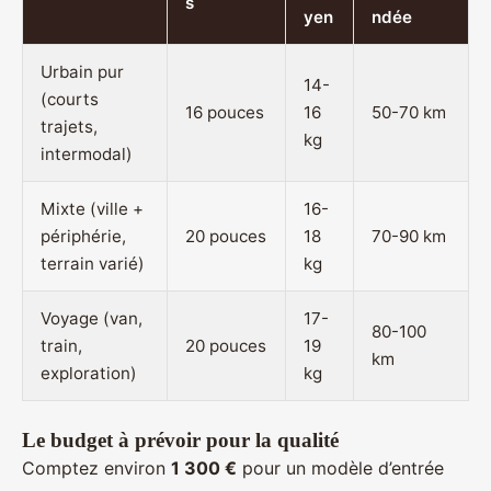
s
yen
ndée
Urbain pur
14-
(courts
16 pouces
16
50-70 km
trajets,
kg
intermodal)
Mixte (ville +
16-
périphérie,
20 pouces
18
70-90 km
terrain varié)
kg
Voyage (van,
17-
80-100
train,
20 pouces
19
km
exploration)
kg
Le budget à prévoir pour la qualité
Comptez environ
1 300 €
pour un modèle d’entrée