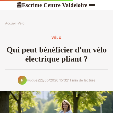
Escrime Centre Valdeloire
📰
Accueil
›
Vélo
VÉLO
Qui peut bénéficier d'un vélo
électrique pliant ?
Hugues
22/05/2026 15:32
11 min de lecture
H