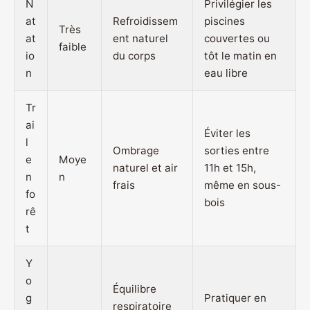
N
Privilégier les
at
Refroidissem
piscines
Très
at
ent naturel
couvertes ou
faible
io
du corps
tôt le matin en
n
eau libre
Tr
ai
Éviter les
l
Ombrage
sorties entre
e
Moye
naturel et air
11h et 15h,
n
n
frais
même en sous-
fo
bois
rê
t
Y
o
Équilibre
g
Pratiquer en
respiratoire