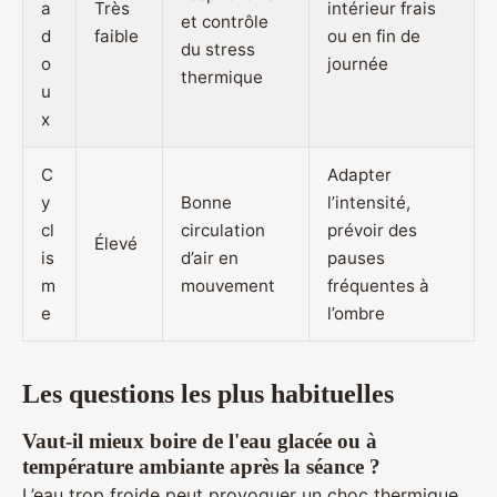
a
Très
intérieur frais
et contrôle
d
faible
ou en fin de
du stress
o
journée
thermique
u
x
C
Adapter
y
Bonne
l’intensité,
cl
circulation
prévoir des
Élevé
is
d’air en
pauses
m
mouvement
fréquentes à
e
l’ombre
Les questions les plus habituelles
Vaut-il mieux boire de l'eau glacée ou à
température ambiante après la séance ?
L’eau trop froide peut provoquer un choc thermique