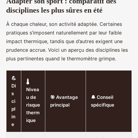
Adapter son sport : comparatif des
disciplines les plus sûres en été
À chaque chaleur, son activité adaptée. Certaines
pratiques s’imposent naturellement par leur faible
impact thermique, tandis que d’autres exigent une
prudence accrue. Voici un aperçu des disciplines les
plus pertinentes quand le thermomètre grimpe.
💪
🌡️
Di
Nivea
s
u de
🎯 Avantage
🔔 Conseil
ci
risque
principal
spécifique
pl
therm
in
ique
e